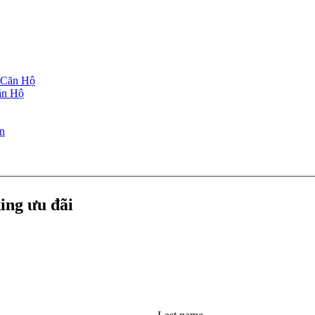
ăn Hộ
king ưu đãi