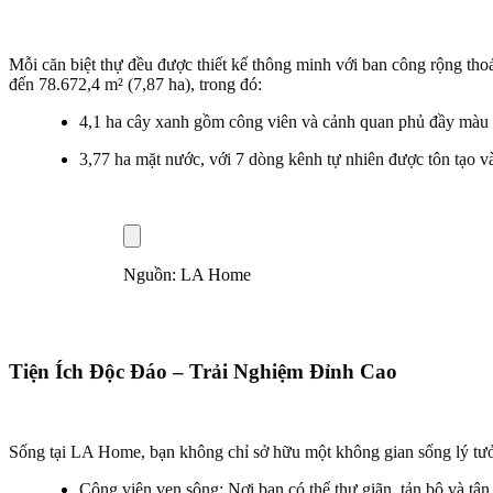
Mỗi căn biệt thự đều được thiết kế thông minh với ban công rộng tho
đến 78.672,4 m² (7,87 ha), trong đó:
4,1 ha cây xanh gồm công viên và cảnh quan phủ đầy màu s
3,77 ha mặt nước, với 7 dòng kênh tự nhiên được tôn tạo và
Nguồn: LA Home
Tiện Ích Độc Đáo – Trải Nghiệm Đỉnh Cao
Sống tại LA Home, bạn không chỉ sở hữu một không gian sống lý tưở
Công viên ven sông: Nơi bạn có thể thư giãn, tản bộ và tậ