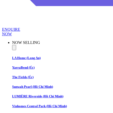
ENQUIRE
NOW
NOW SELLING
LA Home (Long An)
YarraBend (Úc)
The Fields (Úc)
​Sunwah Pearl (Hồ Chí Minh)
LUMIÈRE Riverside
(Hồ Chí Minh)
Vinhomes Central Park
(Hồ Chí Minh)