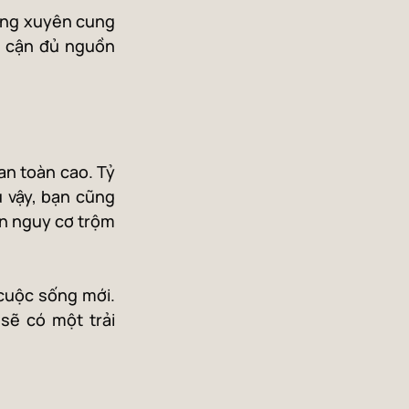
ờng xuyên cung 
p cận đủ nguồn 
n toàn cao. Tỷ 
 vậy, bạn cũng 
n nguy cơ trộm 
cuộc sống mới. 
ẽ có một trải 