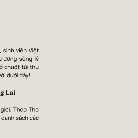
sinh viên Việt 
trường sống lý 
 chuột túi thu 
ời dưới đây!
g Lai
iới. Theo The 
 danh sách các 