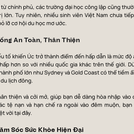
từ chính phủ, các trường đại học công lập cũng thư
ị lớn. Tuy nhiên, nhiều sinh viên Việt Nam chưa tiế
bỏ lỡ cơ hội du học mơ ước.
Sống An Toàn, Thân Thiện
 tố khiến Úc trở thành điểm đến hấp dẫn là mức độ a
thấp hơn so với nhiều quốc gia khác trên thế giới. Dù
thành phố lớn như Sydney và Gold Coast có thể tiềm ẩ
du lịch đông.
hân thiện và cởi mở, giúp bạn dễ dàng hòa nhập vào 
ác tệ nạn và hạn chế ra ngoài vào đêm muộn, bạn s
 vời tại đây.
ăm Sóc Sức Khỏe Hiện Đại