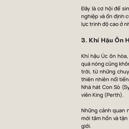
Đây là cơ hội để si
nghiệp và ổn định c
lực trình độ cao ở 
3. Khí Hậu Ôn 
Khí hậu Úc ôn hòa, 
quá nóng cũng không
trời, từ những chu
thiên nhiên nổi tiế
Nhà hát Con Sò (S
viên King (Perth).
Những cảnh quan nà
mới tâm hồn và tận
giới.