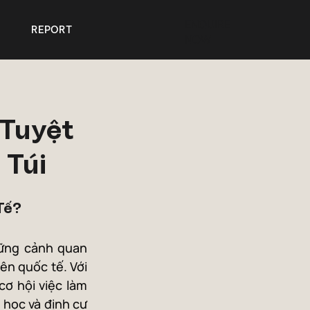
ENQUIRE
REPORT
NOW
 Tuyệt
 Túi
Tế?
hững cảnh quan 
n quốc tế. Với 
ơ hội việc làm 
học và định cư 