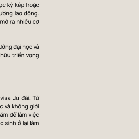
ọc kỳ kép hoặc 
ường lao động. 
mở ra nhiều cơ 
ường đại học và 
 hữu triển vọng 
isa ưu đãi. Từ 
 và không giới 
năm để làm việc 
sinh ở lại làm 