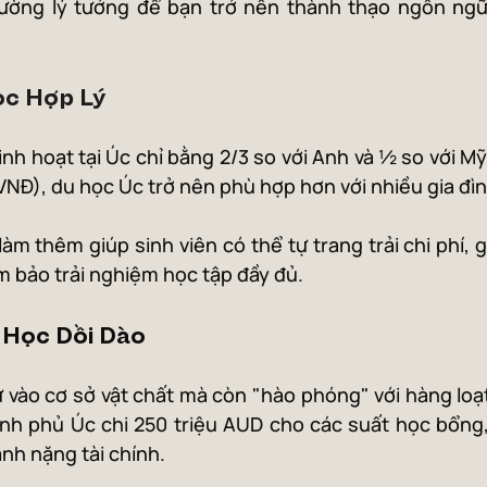
rường lý tưởng để bạn trở nên thành thạo ngôn ngữ
ọc Hợp Lý
inh hoạt tại Úc chỉ bằng 2/3 so với Anh và ½ so với Mỹ. 
 VNĐ), du học Úc trở nên phù hợp hơn với nhiều gia đì
làm thêm giúp sinh viên có thể tự trang trải chi phí, 
m bảo trải nghiệm học tập đầy đủ.
 Học Dồi Dào
 vào cơ sở vật chất mà còn "hào phóng" với hàng loạ
nh phủ Úc chi 250 triệu AUD cho các suất học bổng, 
nh nặng tài chính.