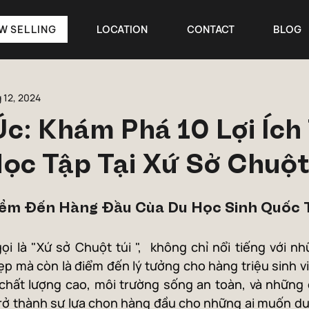
W SELLING
LOCATION
CONTACT
BLOG
g 12, 2024
c: Khám Phá 10 Lợi Ích
Học Tập Tại Xứ Sở Chuột
iểm Đến Hàng Đầu Của Du Học Sinh Quốc 
i là "Xứ sở Chuột túi ",  không chỉ nổi tiếng với n
ẹp mà còn là điểm đến lý tưởng cho hàng triệu sinh viê
chất lượng cao, môi trường sống an toàn, và những c
rở thành sự lựa chọn hàng đầu cho những ai muốn du 