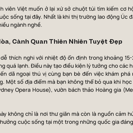
nh viên Việt muốn ở lại xứ sở chuột túi tìm kiếm cơ hộ
uộc sống tại đây. Nhất là khi thị trường lao động Úc đ
nhiều ngành nghề. 
Hòa, Cảnh Quan Thiên Nhiên Tuyệt Đẹp
dễ thích nghi với nhiệt độ ổn định trong khoảng 15-
 quá lạnh. Điều này tạo điều kiện lý tưởng cho các h
yến dã ngoại thú vị cùng bạn bè đến việc khám phá 
ng. Một số địa điểm mà bạn không thể bỏ qua khi học t
ydney Opera House), vườn bách thảo Hoàng gia (Mel
y không chỉ là nơi thư giãn mà còn là nguồn cảm hứ
 hưởng cuộc sống tại một trong những quốc gia đáng