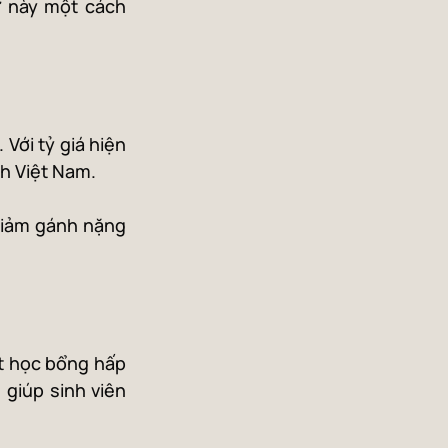
 này một cách 
Với tỷ giá hiện 
nh Việt Nam.
giảm gánh nặng 
t học bổng hấp 
giúp sinh viên 