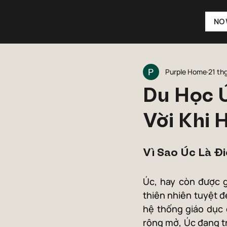
NO
Purple Home
21 th
Du Học Ú
Vời Khi 
Vì Sao Úc Là Đ
Úc, hay còn được gọ
thiên nhiên tuyệt đ
hệ thống giáo dục 
rộng mở, Úc đang t