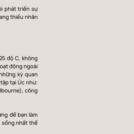
i phát triển sự 
ang thiếu nhân 
25 độ C, không 
oạt động ngoài 
những kỳ quan 
ập tại Úc như: 
bourne), công 
ng để bạn làm 
 sống nhất thế 