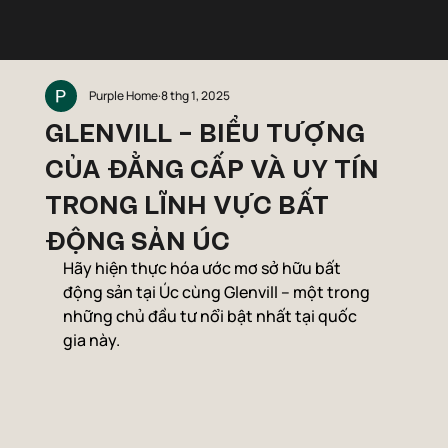
Purple Home
8 thg 1, 2025
GLENVILL – BIỂU TƯỢNG
CỦA ĐẲNG CẤP VÀ UY TÍN
TRONG LĨNH VỰC BẤT
ĐỘNG SẢN ÚC
Hãy hiện thực hóa ước mơ sở hữu bất 
động sản tại Úc cùng Glenvill – một trong 
những chủ đầu tư nổi bật nhất tại quốc 
gia này.