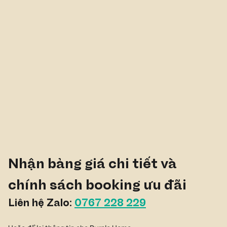
Dự Án Khu Nhà Ở Xã Hội Tại Long An:
Mời Đầu Tư Gần 2.900 Căn Hộ
Nhận bảng giá chi tiết và 
chính sách booking ưu đãi
Liên hệ Zalo: 
0767 228 229