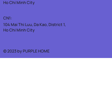
Ho Chi Minh City
CN1:
104 Mai Thi Luu, Da Kao, District 1,
Ho Chi Minh City
© 2023 by PURPLE HOME