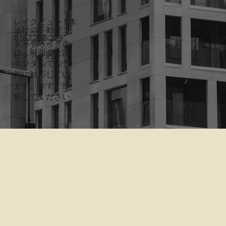
レイクビュー 1 木
当社の不動産コ
ティエム、
0767.228.229
ンサルタント
トゥドゥック市
は、対面または
ビンアン区。
デジタルでの予
約に対応してい
ます。今すぐ接
続してください