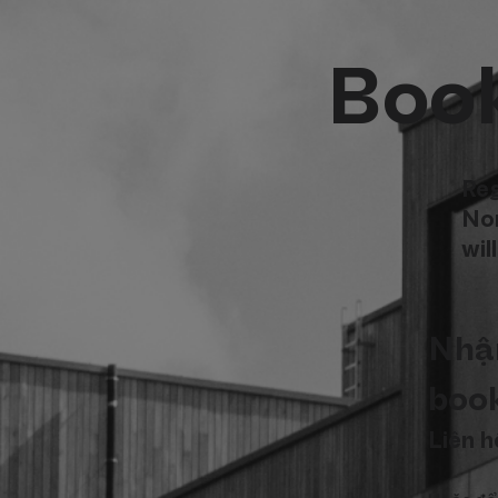
Boo
Reg
Nom
wil
Nhận
book
Liên h