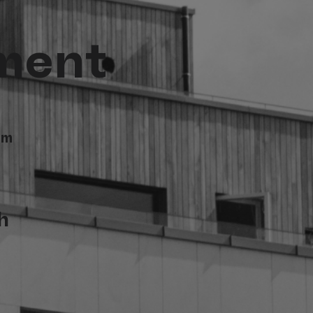
ment
am
 