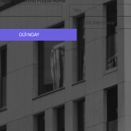
lại thông tin cho Purple Home
GỬI NGAY