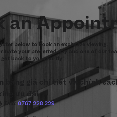
k an Appoint
ister below to book an exclusive viewing.
inate your preferred day and one of our te
l get back to you shortly.
 bảng giá chi tiết và chính sách
ing ưu đãi
ệ Zalo: 
0767 228 229