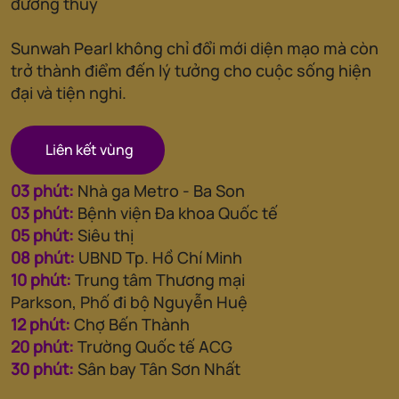
đường thủy
Sunwah Pearl không chỉ đổi mới diện mạo mà còn
trở thành điểm đến lý tưởng cho cuộc sống hiện
đại và tiện nghi.
Liên kết vùng
03 phút:
Nhà ga Metro - Ba Son
03 phút:
Bệnh viện Đa khoa Quốc tế
05 phút:
Siêu thị
08 phút:
UBND Tp. Hồ Chí Minh
10 phút:
Trung tâm Thương mại
Parkson, Phố đi bộ Nguyễn Huệ
12 phút:
Chợ Bến Thành
20 phút:
Trường Quốc tế ACG
30 phút:
Sân bay Tân Sơn Nhất