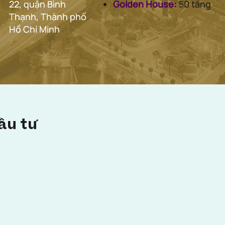
Golden House:
50 tầng
22, quận Bình
Thạnh, Thành phố
Hồ Chí Minh
ầu tư