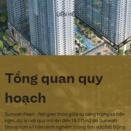
LIÊN HỆ
Tổng quan quy
hoạch
Sunwah Pearl - Nơi giao thoa giữa sự sang trọng và tiện
nghi, dự án với quy mô lên đến 19.071m2 do Sunwah
Group hơn 47 năm kinh nghiệm trong lĩnh vực Bất Động