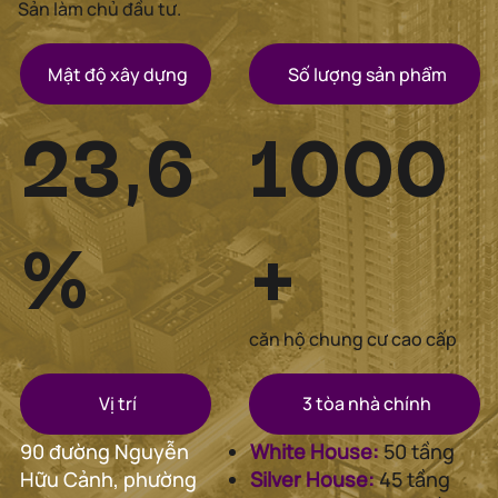
Sản làm chủ đầu tư.
Mật độ xây dựng
Số lượng sản phẩm
1000
23,6
+
%
căn hộ chung cư cao cấp
3 tòa nhà chính
Vị trí
White House:
50 tầng
90 đường Nguyễn
Silver House:
45 tầng
Hữu Cảnh, phường