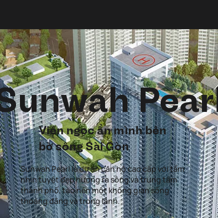
Sunwah Pear
Viên ngọc ẩn mình bên
bờ sông Sài Gòn
Sunwah Pearl là dự án căn hộ cao cấp với tầm
nhìn tuyệt đẹp hướng ra sông và trung tâm
thành phố, tạo nên một không gian sống
thoáng đãng và trong lành.